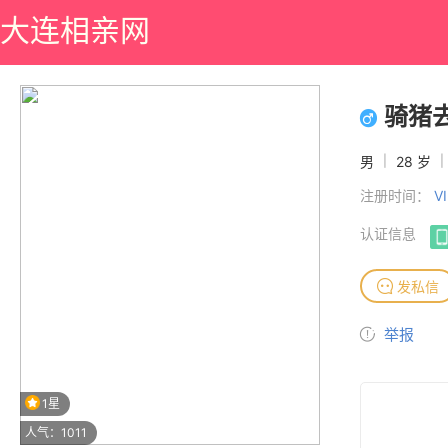
大连相亲网
骑猪
男
|
28 岁
|
注册时间：
V
认证信息
发私信
举报
1星
人气：1011