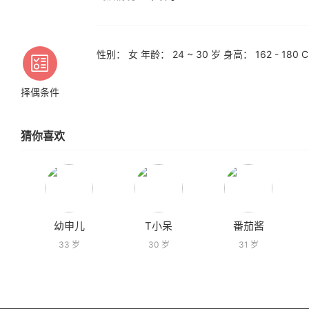
性别： 女 年龄： 24 ~ 30 岁 身高： 162 - 1
择偶条件
猜你喜欢
幼申儿
T小呆
番茄酱
33 岁
30 岁
31 岁